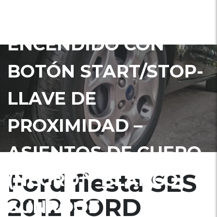
2012 – SISTEMA DE
ENCENDIDO CON
BOTÓN START/STOP-
LLAVE DE
PROXIMIDAD –
ASIENTOS DE CUERO
Ford fiesta SES
(NEGRO Y BLANCO) –
2012 FORD
SUNROOF