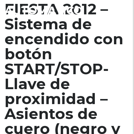
FIESTA 2012 –
AUTOMATICO
Sistema de
encendido con
botón
START/STOP-
Llave de
proximidad –
Asientos de
cuero (negro y