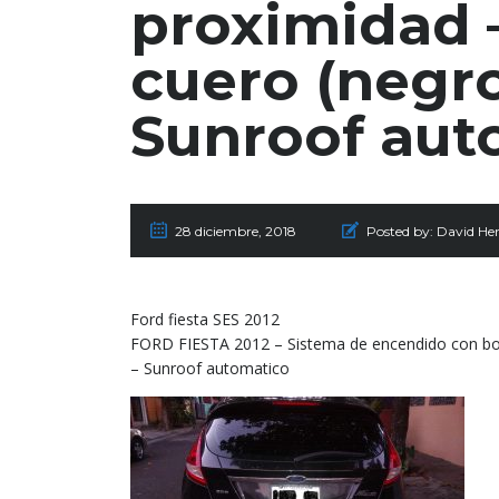
proximidad 
cuero (negro
Sunroof aut
28 diciembre, 2018
Posted by:
David He
Ford fiesta SES 2012
FORD FIESTA 2012 – Sistema de encendido con bot
– Sunroof automatico