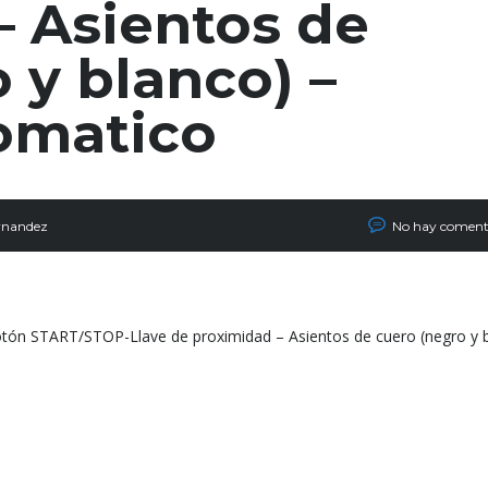
– Asientos de
 y blanco) –
omatico
rnandez
No hay coment
ón START/STOP-Llave de proximidad – Asientos de cuero (negro y 