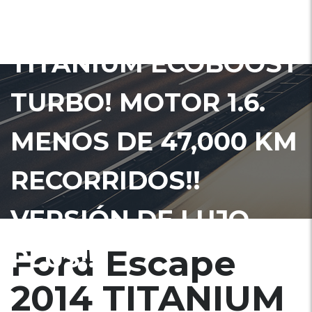
FORD ESCAPE 2014
TITANIUM ECOBOOST
TURBO! MOTOR 1.6.
MENOS DE 47,000 KM
RECORRIDOS!!
VERSIÓN DE LUJO
Ford Escape
PLUS!!
2014 TITANIUM