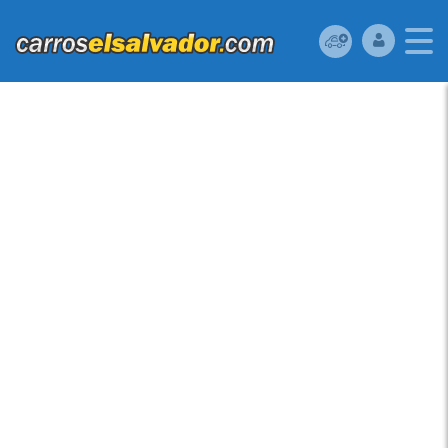
VENDO FORD ESCAPE
2012, (A REPARAR),
RESERVELA YA!,
ESTARA EN ADUANA