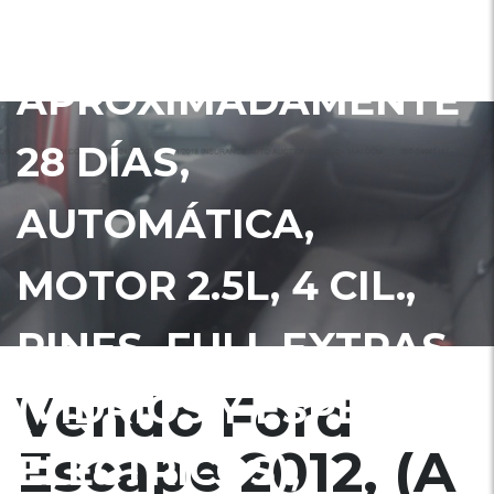
EN
APROXIMADAMENTE
28 DÍAS,
AUTOMÁTICA,
MOTOR 2.5L, 4 CIL.,
RINES, FULL EXTRAS
Vendo Ford
(VIDRIOS Y ESPEJOS
Escape 2012, (A
ELÉCTRICOS),