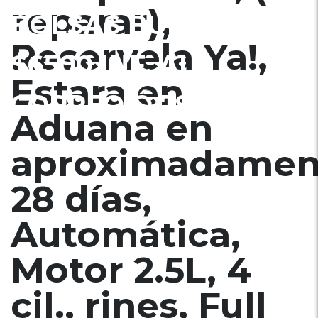
reparar),
BOLSAS BUENAS,
Reservela Ya!,
$6500 INF. AL
Estara en
CORREO Ó 79278982
Aduana en
aproximadamen
28 días,
Automática,
Motor 2.5L, 4
cil., rines, Full