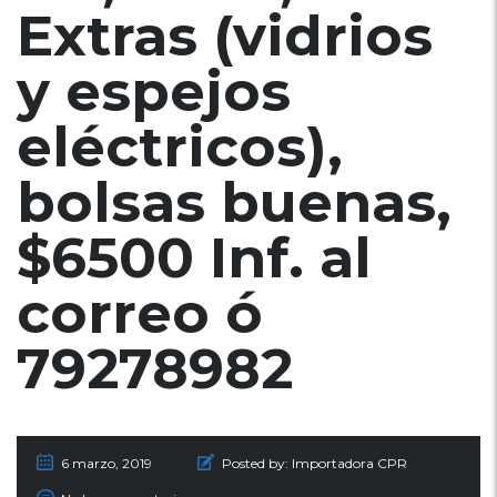
Extras (vidrios
y espejos
eléctricos),
bolsas buenas,
$6500 Inf. al
correo ó
79278982
6 marzo, 2019
Posted by:
Importadora CPR