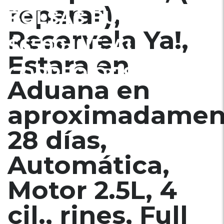
reparar),
BOLSAS BUENAS,
Reservela Ya!,
$6500 INF. AL
Estara en
CORREO Ó 79278982
Aduana en
aproximadamen
28 días,
Automática,
Motor 2.5L, 4
cil., rines, Full