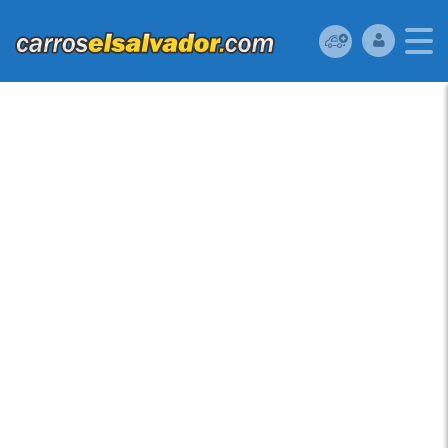
VENDO FORD ESCAPE
2012, (A REPARAR),
RESERVELA YA!,
ESTARA EN ADUANA