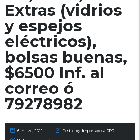
Extras (vidrios
y espejos
eléctricos),
bolsas buenas,
$6500 Inf. al
correo ó
79278982
6 marzo, 2019
Posted by:
Importadora CPR