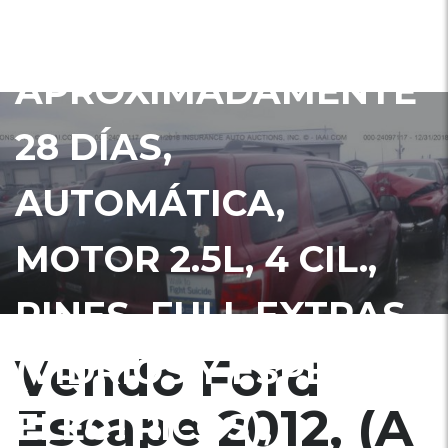
EN
APROXIMADAMENTE
28 DÍAS,
AUTOMÁTICA,
MOTOR 2.5L, 4 CIL.,
RINES, FULL EXTRAS
Vendo Ford
(VIDRIOS Y ESPEJOS
Escape 2012, (A
ELÉCTRICOS),