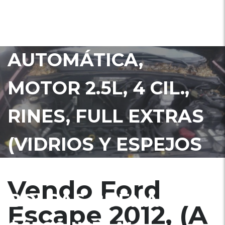
VEALA YA!, EN
ADUANA,
AUTOMÁTICA,
MOTOR 2.5L, 4 CIL.,
RINES, FULL EXTRAS
(VIDRIOS Y ESPEJOS
ELÉCTRICOS),
Vendo Ford
BOLSAS BUENAS,
Escape 2012, (A