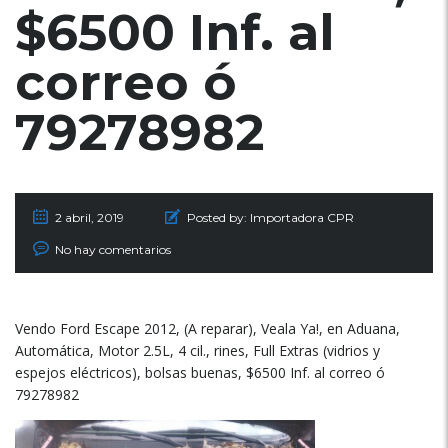
$6500 Inf. al
correo ó
79278982
2 abril, 2019
Posted by:
Importadora CPR
No hay comentarios
Vendo Ford Escape 2012, (A reparar), Veala Ya!, en Aduana,
Automática, Motor 2.5L, 4 cil., rines, Full Extras (vidrios y
espejos eléctricos), bolsas buenas, $6500 Inf. al correo ó
79278982