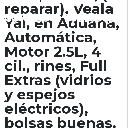
$6500 INF. AL
reparar), Veala
CORREO Ó 79278982
Ya!, en Aduana,
Automática,
Motor 2.5L, 4
cil., rines, Full
Extras (vidrios
y espejos
eléctricos),
bolsas buenas,