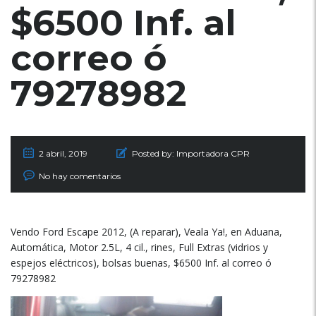
$6500 Inf. al
correo ó
79278982
2 abril, 2019
Posted by:
Importadora CPR
No hay comentarios
Vendo Ford Escape 2012, (A reparar), Veala Ya!, en Aduana,
Automática, Motor 2.5L, 4 cil., rines, Full Extras (vidrios y
espejos eléctricos), bolsas buenas, $6500 Inf. al correo ó
79278982