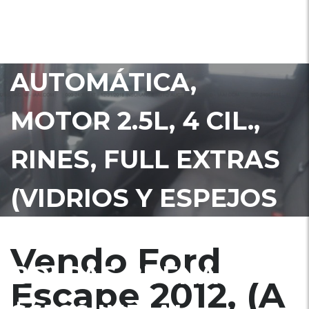
VEALA YA!, EN
ADUANA,
AUTOMÁTICA,
MOTOR 2.5L, 4 CIL.,
RINES, FULL EXTRAS
(VIDRIOS Y ESPEJOS
ELÉCTRICOS),
Vendo Ford
BOLSAS BUENAS,
Escape 2012, (A