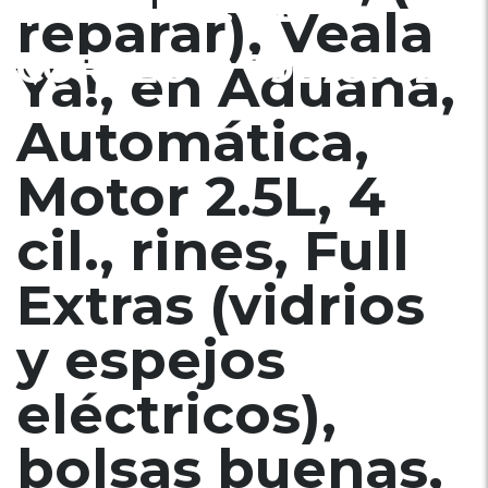
$6500 INF. AL
reparar), Veala
CORREO Ó 79278982
Ya!, en Aduana,
Automática,
Motor 2.5L, 4
cil., rines, Full
Extras (vidrios
y espejos
eléctricos),
bolsas buenas,