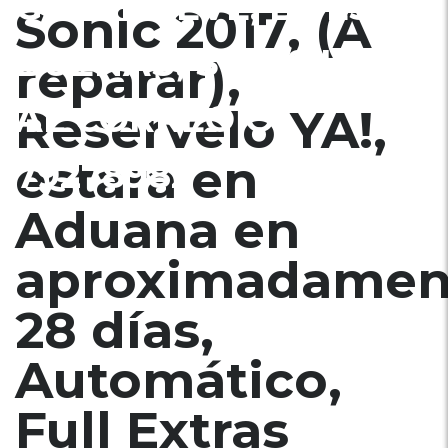
GOLPE LEVE, BOLSAS
Sonic 2017, (A
BUENAS, $7200 INF.
reparar),
AL CORREO Ó
Reservelo YA!,
estara en
79278982
Aduana en
aproximadamen
28 días,
Automático,
Full Extras