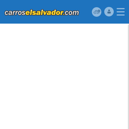
VENDO CHEVROLET
SONIC 2017, (A
REPARAR),
RESERVELO YA!,