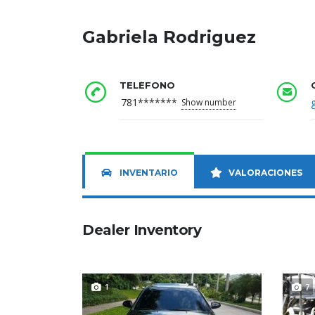
Gabriela Rodriguez
TELÉFONO
781*******
Show number
INVENTARIO
VALORACIONES
Dealer Inventory
1
7